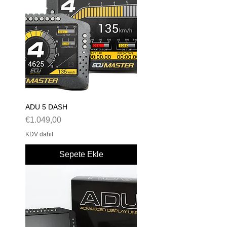
ADU 5 DASH
Fiyat
€1.049,00
KDV dahil
Sepete Ekle