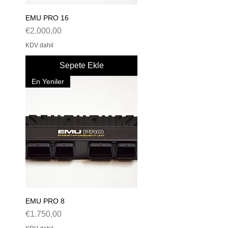
EMU PRO 16
Fiyat
€2.000,00
KDV dahil
Sepete Ekle
En Yeniler
EMU PRO 8
Fiyat
€1.750,00