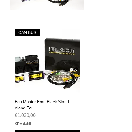
CAN BUS
Ecu Master Emu Black Stand
Alone Ecu
Fiyat
€1.030,00
KDV dahil