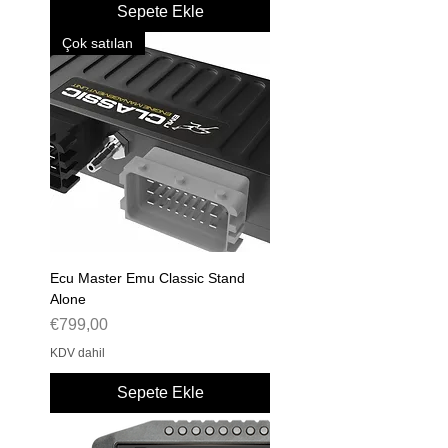
Sepete Ekle
Çok satılan
Ecu Master Emu Classic Stand
Alone
Fiyat
€799,00
KDV dahil
Sepete Ekle