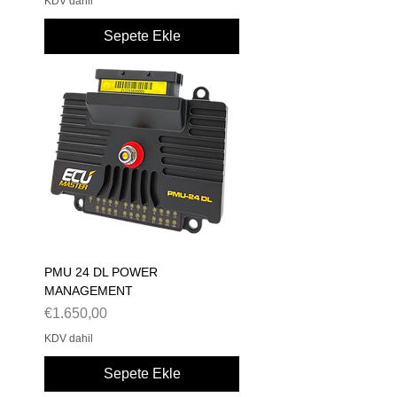
KDV dahil
Sepete Ekle
PMU 24 DL POWER
MANAGEMENT
Fiyat
€1.650,00
KDV dahil
Sepete Ekle