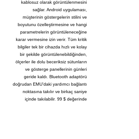
kablosuz olarak görüntülenmesini
sağlar. Android uygulaması,
müşterinin göstergelerin stilini ve
boyutunu özelleştirmesine ve hangi
parametrelerin görüntüleneceğine
karar vermesine izin verir. Tüm kritik
bilgiler tek bir cihazda hızlı ve kolay
bir şekilde görüntülenebildiğinden,
ölçerler ile dolu beceriksiz sütunların
ve gösterge panellerinin günleri
geride kaldı. Bluetooth adaptörü
doğrudan EMU'daki yardımcı bağlantı
noktasına takılır ve birkaç saniye
içinde takılabilir. 99 $ değerinde
Bluetooth adaptörü, özellikle satın
alma göstergeleri veya bir yarış
gösterge ekranı ile karşılaştırıldığında
inanılmaz bir değerdir.