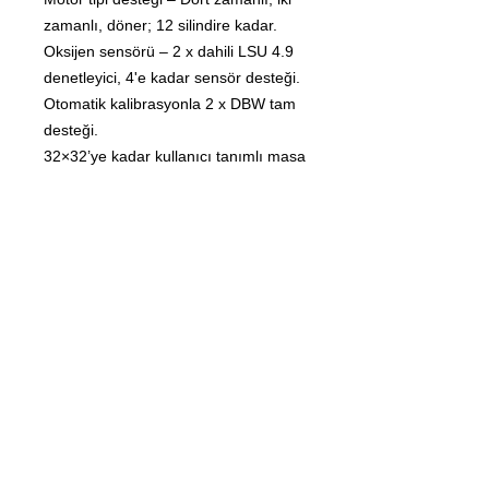
zamanlı, döner; 12 silindire kadar.
Oksijen sensörü – 2 x dahili LSU 4.9
denetleyici, 4'e kadar sensör desteği.
Otomatik kalibrasyonla 2 x DBW tam
desteği.
32×32’ye kadar kullanıcı tanımlı masa
boyutları.
Otomatik kalibrasyonla 4 adede kadar
VVT kanalı desteklenir.
2 x CAN 2.0A/B, 1 x LIN veriyolu.
2 x vuruntu sensörü.
Harici USB belleğe oturum açma.
500 Hz'e kadar veri kaydı.
8 x EGT girişi (veya yüksek
hassasiyetli analog girişler).
Toplam 46 çıkış ve 30 giriş.
Özel kullanıcı işlevleri, sayılar, tablolar
ve çıktılar.