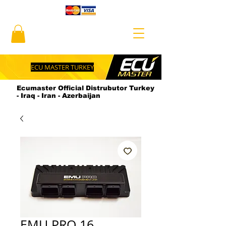
ECU MASTER TURKEY
Ecumaster Official Distrubutor Turkey
- Iraq - Iran - Azerbaijan
EMU PRO 16