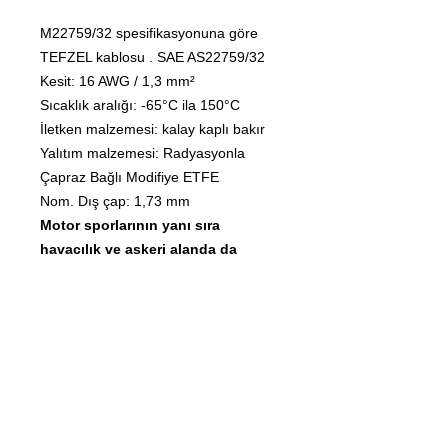
M22759/32 spesifikasyonuna göre
TEFZEL kablosu . SAE AS22759/32
Kesit: 16 AWG / 1,3 mm²
Sıcaklık aralığı: -65°C ila 150°C
İletken malzemesi: kalay kaplı bakır
Yalıtım malzemesi: Radyasyonla
Çapraz Bağlı Modifiye ETFE
Nom. Dış çap: 1,73 mm
Motor sporlarının yanı sıra
havacılık ve askeri alanda da
kullanılan çok kaliteli kablolardır.
Diğer miktarlar talep üzerine
mevcuttur (10 ila 1000 m)