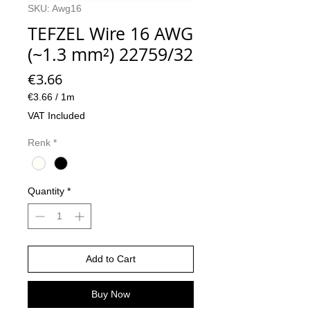
SKU: Awg16
TEFZEL Wire 16 AWG
(~1.3 mm²) 22759/32
Price
€3.66
€3.66
/
1m
€3.66
VAT Included
per
1
Renk
*
Meter
Quantity
*
Add to Cart
Buy Now