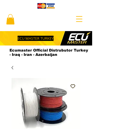
ECU MASTER TURKEY
Ecumaster Official Distrubutor Turkey
- Iraq - Iran - Azerbaijan